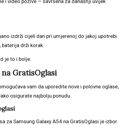
 i video pozive — savršena za današnji uvijek
ano izdrži cijeli dan pri umjerenoj do jakoj upotrebi.
, baterija drži korak.
 je to i bolje.
na GratisOglasi
omogućava vam da uporedite nove i polovne oglase,
lako osigurate najbolju ponudu.
oglasi
sa za Samsung Galaxy A54 na GratisOglasi je izbor.