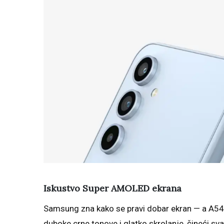
Iskustvo Super AMOLED ekrana
Samsung zna kako se pravi dobar ekran — a A54
duboke crne tonove i glatko skrolanje, čineći s