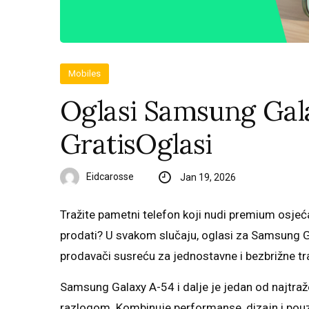
Mobiles
Oglasi Samsung Gal
GratisOglasi
Eidcarosse
Jan 19, 2026
Tražite pametni telefon koji nudi premium osjećaj
prodati? U svakom slučaju, oglasi za Samsung G
prodavači susreću za jednostavne i bezbrižne tr
Samsung Galaxy A-54 i dalje je jedan od najtraže
razlogom. Kombinuje performanse, dizajn i pouz