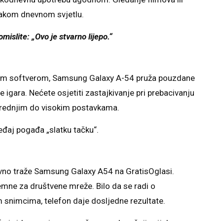
 jakom dnevnom svjetlu.
mislite: „Ovo je stvarno lijepo.“
im softverom, Samsung Galaxy A-54 pruža pouzdane
igara. Nećete osjetiti zastajkivanje pri prebacivanju
a srednjim do visokim postavkama.
ređaj pogađa „slatku tačku“.
ivno traže Samsung Galaxy A54 na GratisOglasi.
remne za društvene mreže. Bilo da se radi o
m snimcima, telefon daje dosljedne rezultate.