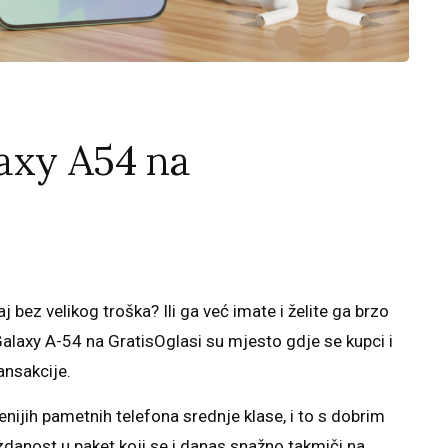
axy A54 na
 bez velikog troška? Ili ga već imate i želite ga brzo
alaxy A-54 na GratisOglasi su mjesto gdje se kupci i
ansakcije.
nijih pametnih telefona srednje klase, i to s dobrim
danost u paket koji se i danas snažno takmiči na