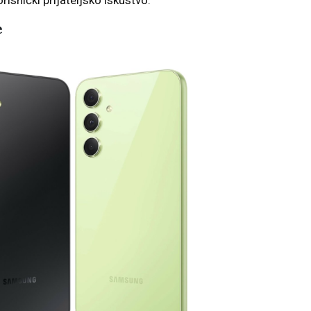
risnički prijateljsko iskustvo.
e