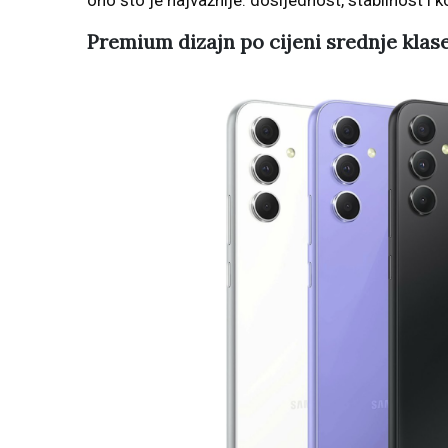
ono što je najvažnije: dosljednost, stabilnost i ko
Premium dizajn po cijeni srednje klas