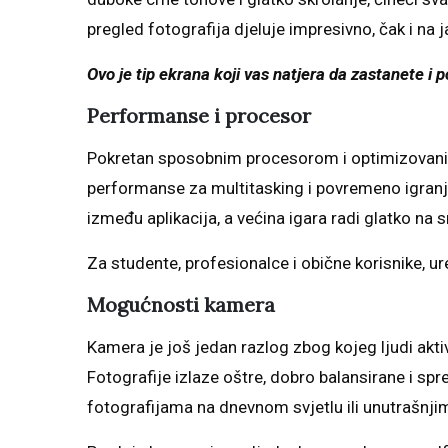
pregled fotografija djeluje impresivno, čak i na
Ovo je tip ekrana koji vas natjera da zastanete i po
Performanse i procesor
Pokretan sposobnim procesorom i optimizovan
performanse za multitasking i povremeno igranje 
između aplikacija, a većina igara radi glatko n
Za studente, profesionalce i obične korisnike, u
Mogućnosti kamera
Kamera je još jedan razlog zbog kojeg ljudi akt
Fotografije izlaze oštre, dobro balansirane i sp
fotografijama na dnevnom svjetlu ili unutrašnji