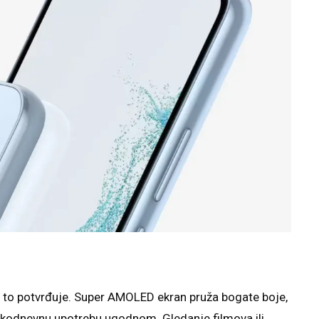
 to potvrđuje. Super AMOLED ekran pruža bogate boje,
vakodnevnu upotrebu ugodnom. Gledanje filmova ili