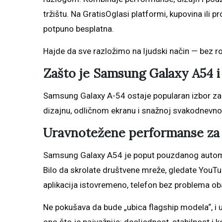
tržištu. Na GratisOglasi platformi, kupovina ili 
potpuno besplatna.
Hajde da sve razložimo na ljudski način — bez r
Zašto je Samsung Galaxy A54 i 
Samsung Galaxy A-54 ostaje popularan izbor z
dizajnu, odličnom ekranu i snažnoj svakodnevnoj
Uravnotežene performanse za 
Samsung Galaxy A54 je poput pouzdanog automobi
Bilo da skrolate društvene mreže, gledate YouTube
aplikacija istovremeno, telefon bez problema o
Ne pokušava da bude „ubica flagship modela“, i up