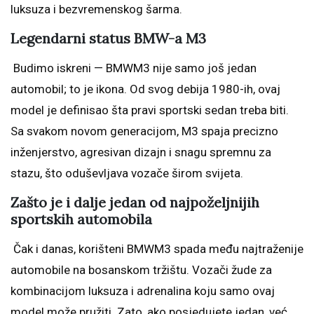
luksuza i bezvremenskog šarma.
Legendarni status BMW-a M3
Budimo iskreni — BMWM3 nije samo još jedan
automobil; to je ikona. Od svog debija 1980-ih, ovaj
model je definisao šta pravi sportski sedan treba biti.
Sa svakom novom generacijom, M3 spaja precizno
inženjerstvo, agresivan dizajn i snagu spremnu za
stazu, što oduševljava vozače širom svijeta.
Zašto je i dalje jedan od najpoželjnijih
sportskih automobila
Čak i danas, korišteni BMWM3 spada među najtraženije
automobile na bosanskom tržištu. Vozači žude za
kombinacijom luksuza i adrenalina koju samo ovaj
model može pružiti. Zato, ako posjedujete jedan, već