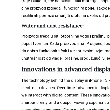
traje i kako utječe na okoliš. Jaki materijali popu
čine proizvod izgleda i funkcionira bolje. Takođe
reciklirati pomaže smanjiti štetu na okoliš od pr
Water and dust resistance:
Proizvodi trebaju biti otporni na vodu i prašinu
poput tvornica. Kada proizvod ima IP ocjenu, te
da dobro funkcionira čak i u zahtjevnim uvjetima
unutrašnjost od vlage i prašine, produžujući vije
Innovations in advanced displ
The technology behind the display in iPhone 13 P
electronic devices. Over time, advances in dis
we interact with digital content. These innovatio
sharper clarity, and a deeper viewing experien
everything in between. From watching videos to 