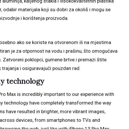
t aluminija, kaljenog stakla i visokokvalitetnih plastika
r, odabir materijala koji su dobri za okoliš i mogu se
oizvodnje i korištenja proizvoda.
, posebno ako se koriste na otvorenom ili na mjestima
stiran je za otpornost na vodu i prašinu, što omogućava
. Zatvoreni poklopci, gumene brtve i premazi štite
k trajanja i osiguravajući pouzdan rad.
ay technology
ro Max is incredibly important to our experience with
play technology have completely transformed the way
ns have resulted in brighter, more vibrant images,
ce across devices, from smartphones to TVs and
browsing the web, just like with iPhone 13 Pro Max,