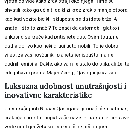
vjetra da vide kako zrak struji oko njega. Time su
shvatili kako ga učiniti da klizi kroz zrak s manje otpora,
kao kad vozite bicikl i sklupčate se da idete brže. A
znate li što to znači? To znači da automobil glatko i
efikasno se kreće kad pritisnete gas. Osim toga, ne
gutlja gorivo kao neki drugi automobili. To je dobra
vijest za vaš novčanik i planetu jer ispušta manje
gadnih emisija. Dakle, ako vam je stalo do stila, ali želite
biti ljubazni prema Majci Zemlji, Qashqai je uz vas.
Luksuzna udobnost unutrašnjosti i
inovativne karakteristike
U unutrašnjosti Nissan Qashqai-a, pronaći ćete udoban,
praktičan prostor poput vaše oaze. Prostran je i ima sve
vrste cool gedžeta koji vožnju čine još boljom.