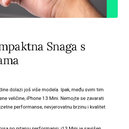
ompaktna Snaga s
sama
dine dolazi još više modela. Ipak, među svim tim
ene veličine, iPhone 13 Mini. Nemojte se zavarati
zetne performanse, nevjerovatnu brzinu i kvalitet
isa po pitanju performansi, i13 Mini je savršen.