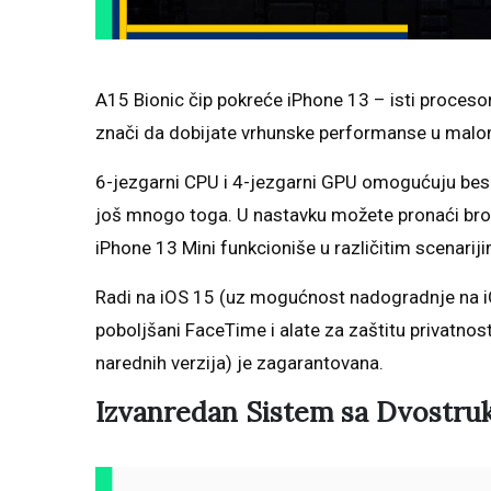
A15 Bionic čip pokreće iPhone 13 – isti procesor
znači da dobijate vrhunske performanse u malom
6-jezgarni CPU i 4-jezgarni GPU omogućuju bespri
još mnogo toga. U nastavku možete pronaći broj
iPhone 13 Mini funkcioniše u različitim scenarij
Radi na iOS 15 (uz mogućnost nadogradnje na iO
poboljšani FaceTime i alate za zaštitu privatn
narednih verzija) je zagarantovana.
Izvanredan Sistem sa Dvost