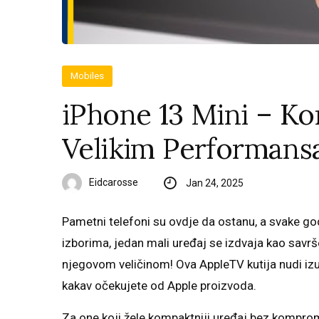
Mobiles
iPhone 13 Mini – K
Velikim Performan
Eidcarosse
Jan 24, 2025
Pametni telefoni su ovdje da ostanu, a svake go
izborima, jedan mali uređaj se izdvaja kao savrš
njegovom veličinom! Ova AppleTV kutija nudi izu
kakav očekujete od Apple proizvoda.
Za one koji žele kompaktniji uređaj bez komprom