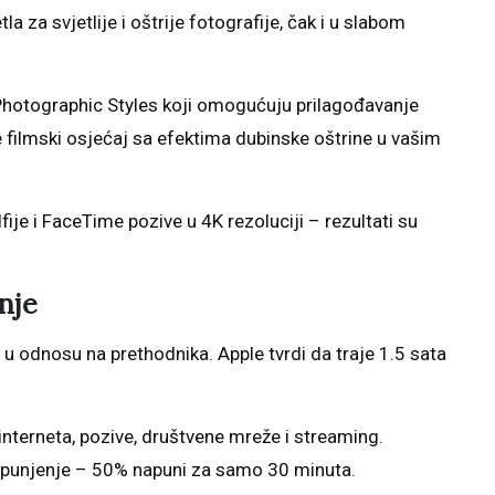
za svjetlije i oštrije fotografije, čak i u slabom
 Photographic Styles koji omogućuju prilagođavanje
e filmski osjećaj sa efektima dubinske oštrine u vašim
e i FaceTime pozive u 4K rezoluciji – rezultati su
nje
 u odnosu na prethodnika. Apple tvrdi da traje 1.5 sata
e interneta, pozive, društvene mreže i streaming.
 punjenje – 50% napuni za samo 30 minuta.