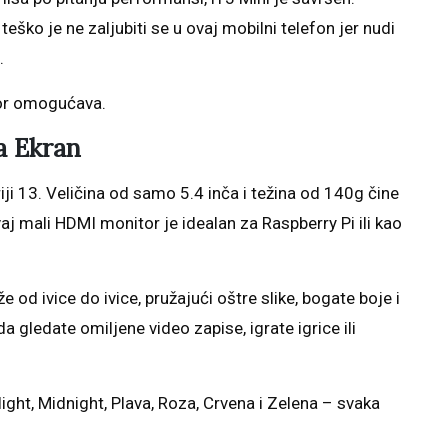
 teško je ne zaljubiti se u ovaj mobilni telefon jer nudi
.
sor omogućava.
a Ekran
riji 13. Veličina od samo 5.4 inča i težina od 140g čine
aj mali HDMI monitor je idealan za Raspberry Pi ili kao
 od ivice do ivice, pružajući oštre slike, bogate boje i
 da gledate omiljene video zapise, igrate igrice ili
ight, Midnight, Plava, Roza, Crvena i Zelena – svaka