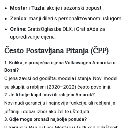
Mostar i Tuzla
: akcije i sezonski popusti.
Zenica
: manji dileri s personalizovanom uslugom.
Online
: GratisOglasi.ba OLX, i GratisAds za
upoređivanje cijena.
Često Postavljana Pitanja (ČPP)
1. Kolika je prosječna cijena Volkswagen Amaroka u
Bosni?
Cijena zavisi od godišta, modela i stanja. Novi modeli
su skuplji, a rabljeni (2020–2022) često povoljniji.
2. Je li bolje kupiti novi ili rabljeni Amarok?
Novi nudi garanciju i najnovije funkcije, ali rabljeni je
jeftiniji i dobar izbor ako želite uštedjeti.
3. Gdje mogu pronaći najbolje ponude?
U Sarajevu, Banjoj Luci, Mostaru i Tuzli kod ovlaštenih