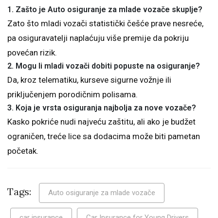
1. Zašto je Auto osiguranje za mlade vozače skuplje?
Zato što mladi vozači statistički češće prave nesreće,
pa osiguravatelji naplaćuju više premije da pokriju
povećan rizik.
2. Mogu li mladi vozači dobiti popuste na osiguranje?
Da, kroz telematiku, kurseve sigurne vožnje ili
priključenjem porodičnim polisama.
3. Koja je vrsta osiguranja najbolja za nove vozače?
Kasko pokriće nudi najveću zaštitu, ali ako je budžet
ograničen, treće lice sa dodacima može biti pametan
početak.
Tags:
Auto osiguranje za mlade vozače
car insurance
Car Insurance for Young Drivers