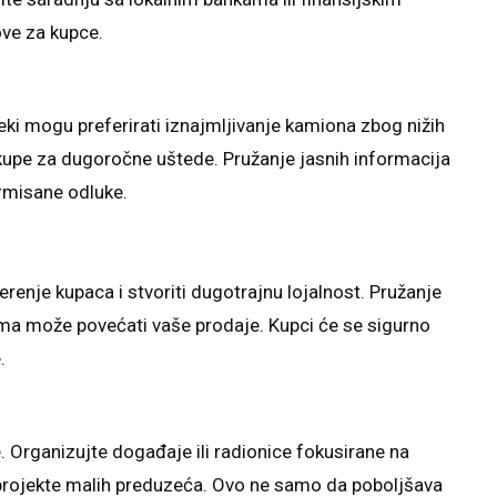
ove za kupce.
eki mogu preferirati iznajmljivanje kamiona zbog nižih
kupe za dugoročne uštede. Pružanje jasnih informacija
rmisane odluke.
enje kupaca i stvoriti dugotrajnu lojalnost. Pružanje
sima može povećati vaše prodaje. Kupci će se sigurno
.
. Organizujte događaje ili radionice fokusirane na
 projekte malih preduzeća. Ovo ne samo da poboljšava