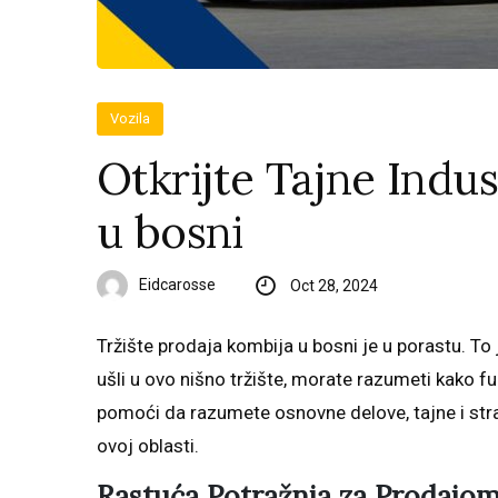
Vozila
Otkrijte Tajne Indus
u bosni
Eidcarosse
Oct 28, 2024
Tržište prodaja kombija u bosni je u porastu. To 
ušli u ovo nišno tržište, morate razumeti kako f
pomoći da razumete osnovne delove, tajne i st
ovoj oblasti.
Rastuća Potražnja za Prodajo