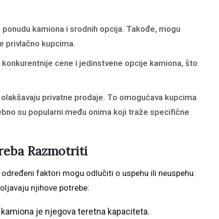
u ponudu kamiona i srodnih opcija. Takođe, mogu
je privlačno kupcima.
konkurentnije cene i jedinstvene opcije kamiona, što
i olakšavaju privatne prodaje. To omogućava kupcima
ebno su popularni među onima koji traže specifične
reba Razmotriti
 određeni faktori mogu odlučiti o uspehu ili neuspehu.
oljavaju njihove potrebe:
kamiona je njegova teretna kapaciteta.