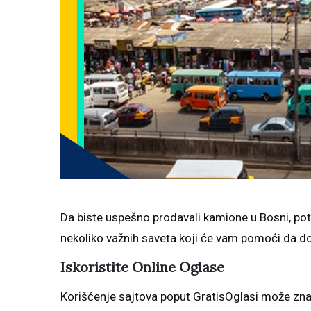
Da biste uspešno prodavali kamione u Bosni, pot
nekoliko važnih saveta koji će vam pomoći da do
Iskoristite Online Oglase
Korišćenje sajtova poput GratisOglasi može znač