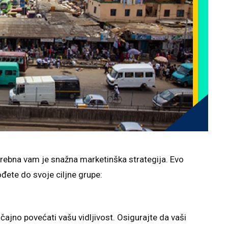
rebna vam je snažna marketinška strategija. Evo
đete do svoje ciljne grupe:
ajno povećati vašu vidljivost. Osigurajte da vaši