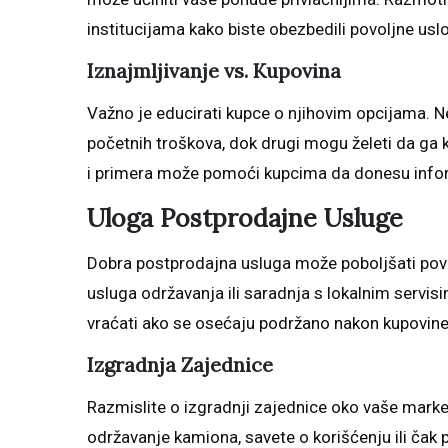
institucijama kako biste obezbedili povoljne usl
Iznajmljivanje vs. Kupovina
Važno je educirati kupce o njihovim opcijama. N
početnih troškova, dok drugi mogu želeti da ga 
i primera može pomoći kupcima da donesu info
Uloga Postprodajne Usluge
Dobra postprodajna usluga može poboljšati pover
usluga održavanja ili saradnja s lokalnim servi
vraćati ako se osećaju podržano nakon kupovine
Izgradnja Zajednice
Razmislite o izgradnji zajednice oko vaše marke
održavanje kamiona, savete o korišćenju ili čak