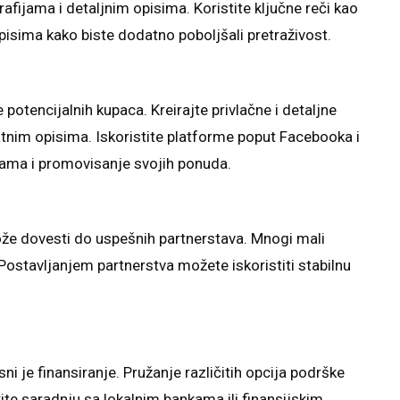
rafijama i detaljnim opisima. Koristite ključne reči kao
pisima kako biste dodatno poboljšali pretraživost.
 potencijalnih kupaca. Kreirajte privlačne i detaljne
tnim opisima. Iskoristite platforme poput Facebooka i
cama i promovisanje svojih ponuda.
že dovesti do uspešnih partnerstava. Mnogi mali
 Postavljanjem partnerstva možete iskoristiti stabilnu
i je finansiranje. Pružanje različitih opcija podrške
ite saradnju sa lokalnim bankama ili finansijskim