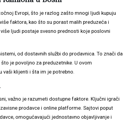
očnoj Evropi, što je razlog zašto mnogi ljudi kupuju
 više faktora, kao što su porast malih preduzeća i
više ljudi postaje svesno prednosti koje poslovni
stemi, od dostavnih službi do prodavnica. To znači da
i, što je povoljno za preduzetnike. U ovom
vaši klijenti i šta im je potrebno.
a
ni, važno je razumeti dostupne faktore. Ključni igrači
ezavisne prodavce i online platforme. Sajtovi poput
rodavce, omogućavajući jednostavno objavljivanje i