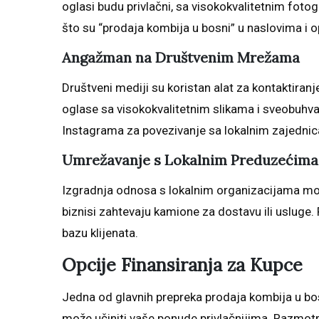
oglasi budu privlačni, sa visokokvalitetnim fotog
što su “prodaja kombija u bosni” u naslovima i o
Angažman na Društvenim Mrežama
Društveni mediji su koristan alat za kontaktiranje
oglase sa visokokvalitetnim slikama i sveobuhva
Instagrama za povezivanje sa lokalnim zajedni
Umrežavanje s Lokalnim Preduzećima
Izgradnja odnosa s lokalnim organizacijama mo
biznisi zahtevaju kamione za dostavu ili usluge.
bazu klijenata.
Opcije Finansiranja za Kupce
Jedna od glavnih prepreka prodaja kombija u bosn
može učiniti vaše ponude privlačnijima. Razmotr