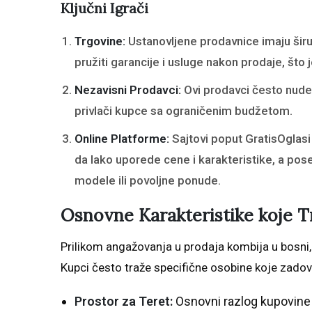
Ključni Igrači
Trgovine:
Ustanovljene prodavnice imaju šir
pružiti garancije i usluge nakon prodaje, što 
Nezavisni Prodavci:
Ovi prodavci često nude 
privlači kupce sa ograničenim budžetom.
Online Platforme:
Sajtovi poput GratisOglas
da lako uporede cene i karakteristike, a pos
modele ili povoljne ponude.
Osnovne Karakteristike koje T
Prilikom angažovanja u prodaja kombija u bosni,
Kupci često traže specifične osobine koje zadov
Prostor za Teret:
Osnovni razlog kupovine 