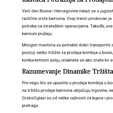
Veći deo Bosne i Hercegovine nalazi se u jugoist
različite vrste kamiona. Ovaj trend uzrokovan je
potreba za strateškim operacijama. Takođe, sve 
kamioni pružaju.
Mnogim mestima su potrebni dobri transportni si
postoji veliko tržište za prodaja kombija u bosn
konkurentnom polju, istaknete se ako znate ko su 
Razumevanje Dinamike Tržišt
Pre nego što se upustite u prodaja kombija u bos
na tržištu prodaje kamiona uključuju trgovine, n
GratisOglasi su od velike važnosti za kupce i p
pretragu.