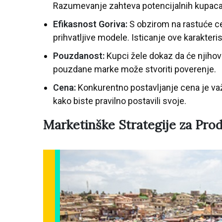
Razumevanje zahteva potencijalnih kupaca 
Efikasnost Goriva:
S obzirom na rastuće ce
prihvatljive modele. Isticanje ove karakter
Pouzdanost:
Kupci žele dokaz da će njihov
pouzdane marke može stvoriti poverenje.
Cena:
Konkurentno postavljanje cena je važn
kako biste pravilno postavili svoje.
Marketinške Strategije za Pro