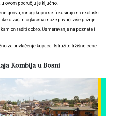
u ovom području je ključno.
ne goriva, mnogi kupci se fokusiraju na ekološki
istike u vašim oglasima može privući više pažnje.
 kamion raditi dobro. Usmeravanje na poznate i
o za privlačenje kupaca. Istražite tržišne cene
daja Kombija u Bosni