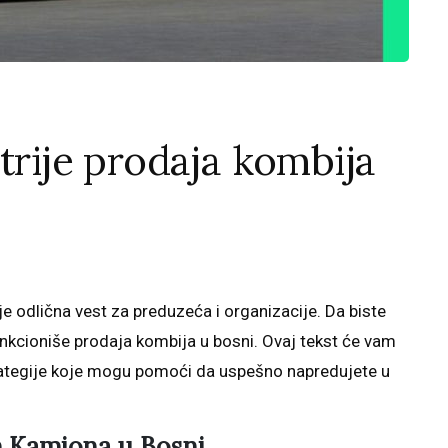
trije prodaja kombija
je odlična vest za preduzeća i organizacije. Da biste
unkcioniše prodaja kombija u bosni. Ovaj tekst će vam
rategije koje mogu pomoći da uspešno napredujete u
m Kamiona u Bosni