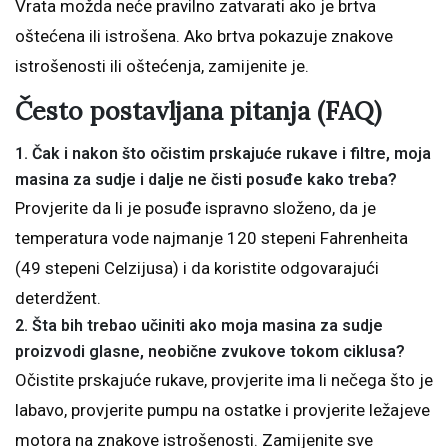
Vrata možda neće pravilno zatvarati ako je brtva
oštećena ili istrošena. Ako brtva pokazuje znakove
istrošenosti ili oštećenja, zamijenite je.
Često postavljana pitanja (FAQ)
1. Čak i nakon što očistim prskajuće rukave i filtre, moja
masina za sudje i dalje ne čisti posuđe kako treba
?
Provjerite da li je posuđe ispravno složeno, da je
temperatura vode najmanje 120 stepeni Fahrenheita
(49 stepeni Celzijusa) i da koristite odgovarajući
deterdžent.
2. Šta bih trebao učiniti ako moja masina za sudje
proizvodi glasne, neobične zvukove tokom ciklusa?
Očistite prskajuće rukave, provjerite ima li nečega što je
labavo, provjerite pumpu na ostatke i provjerite ležajeve
motora na znakove istrošenosti. Zamijenite sve