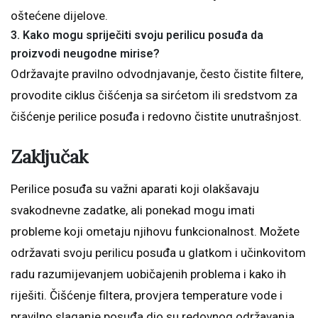
oštećene dijelove.
3. Kako mogu spriječiti svoju perilicu posuđa da
proizvodi neugodne mirise?
Održavajte pravilno odvodnjavanje, često čistite filtere,
provodite ciklus čišćenja sa sirćetom ili sredstvom za
čišćenje perilice posuđa i redovno čistite unutrašnjost.
Zaključak
Perilice posuđa su važni aparati koji olakšavaju
svakodnevne zadatke, ali ponekad mogu imati
probleme koji ometaju njihovu funkcionalnost. Možete
održavati svoju perilicu posuđa u glatkom i učinkovitom
radu razumijevanjem uobičajenih problema i kako ih
riješiti. Čišćenje filtera, provjera temperature vode i
pravilno slaganje posuđa dio su redovnog održavanja