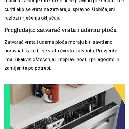
masina za sudje možda se neće pravilno pokrenuti ili će
curiti ako se vrata ne zatvaraju ispravno. Uobičajeni
razlozi i rješenja uključuju:
Pregledajte zatvarač vrata i udarnu ploču
Zatvarač vrata i udarna ploča moraju biti savršeno
poravnati kako bi se vrata čvrsto zatvorila. Provjerite
ima li ikakvih oštećenja ili nepravilnosti i prilagodite ili
zamijenite po potrebi.