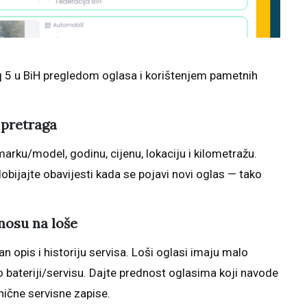
q 5 u BiH pregledom oglasa i korištenjem pametnih
 pretraga
marku/model, godinu, cijenu, lokaciju i kilometražu.
obijajte obavijesti kada se pojavi novi oglas — tako
nosu na loše
an opis i historiju servisa. Loši oglasi imaju malo
 o bateriji/servisu. Dajte prednost oglasima koji navode
anične servisne zapise.