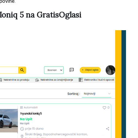
povine.
Ioniq 5 na GratisOglasi