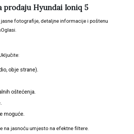
a prodaju Hyundai Ioniq 5
jasne fotografije, detaljne informacije i poštenu
sOglasi.
Uključite:
dio, obje strane).
alnih oštećenja.
.
 je moguće.
jte na jasnoću umjesto na efektne filtere.