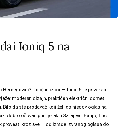
dai Ioniq 5 na
ni i Hercegovini? Odličan izbor — Ioniq 5 je privukao
vježe: moderan dizajn, praktičan električni domet i
Bilo da ste prodavač koji želi da njegov oglas na
 traži dobro očuvan primjerak u Sarajevu, Banjoj Luci,
rak provesti kroz sve — od izrade izvrsnog oglasa do