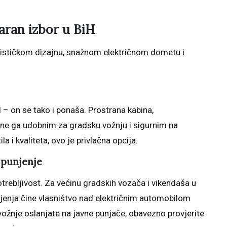
aran izbor u BiH
turističkom dizajnu, snažnom električnom dometu i
 – on se tako i ponaša. Prostrana kabina,
ine ga udobnim za gradsku vožnju i sigurnim na
la i kvaliteta, ovo je privlačna opcija.
 punjenje
rebljivost. Za većinu gradskih vozača i vikendaša u
jenja čine vlasništvo nad električnim automobilom
vožnje oslanjate na javne punjače, obavezno provjerite