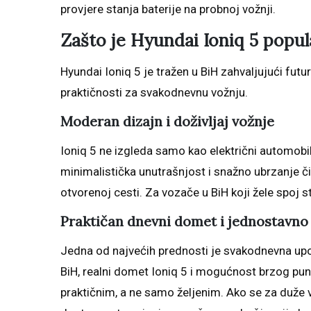
provjere stanja baterije na probnoj vožnji.
Zašto je Hyundai Ioniq 5 popul
Hyundai Ioniq 5 je tražen u BiH zahvaljujući fu
praktičnosti za svakodnevnu vožnju.
Moderan dizajn i doživljaj vožnje
Ioniq 5 ne izgleda samo kao električni automobil
minimalistička unutrašnjost i snažno ubrzanje č
otvorenoj cesti. Za vozače u BiH koji žele spoj sti
Praktičan dnevni domet i jednostavno
Jedna od najvećih prednosti je svakodnevna upot
BiH, realni domet Ioniq 5 i mogućnost brzog pun
praktičnim, a ne samo željenim. Ako se za duže 