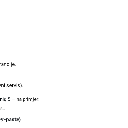
rancije.
i servis).
niq 5
— na primjer:
je…
y-paste)