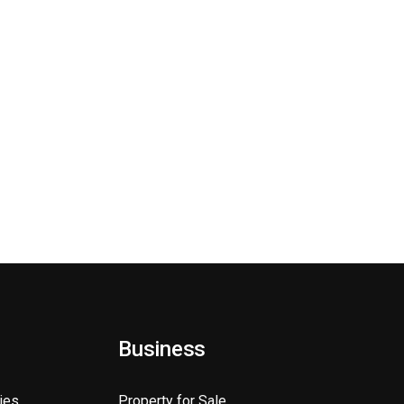
Business
ies
Property for Sale