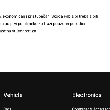
 ekonomičan i pristupačan, Skoda Fabia bi trebala biti
ac po prvi put ili neko ko traži pouzdan porodični
uzetnu vrijednost za
Vehicle
Electronics
Cars
Computer & Accessor