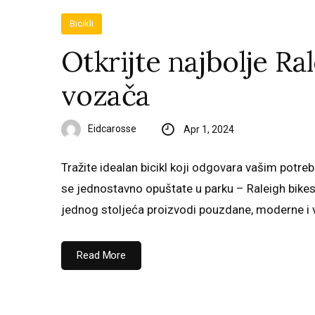
Bicikli
Otkrijte najbolje Ra
vozača
Eidcarosse
Apr 1, 2024
Tražite idealan bicikl koji odgovara vašim potreb
se jednostavno opuštate u parku – Raleigh bikes 
jednog stoljeća proizvodi pouzdane, moderne i v
Read More