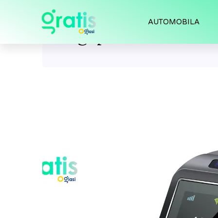
AUTOMOBILA
Tag:
pametni satov