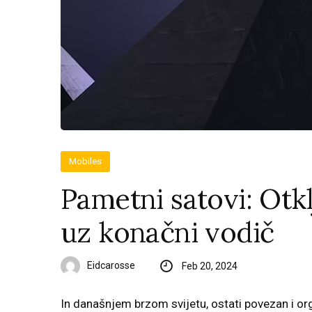
Mobiles
Pametni satovi: Otk
uz konačni vodič
Eidcarosse
Feb 20, 2024
In današnjem brzom svijetu, ostati povezan i org