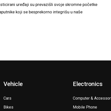
fisticirani uređaji su prevazišli svoje skromne početke
saputnike koji se besprekorno integrišu u naše
Vehicle
Electronics
Cars
Computer & Accessor
Bikes
Mobile Phone