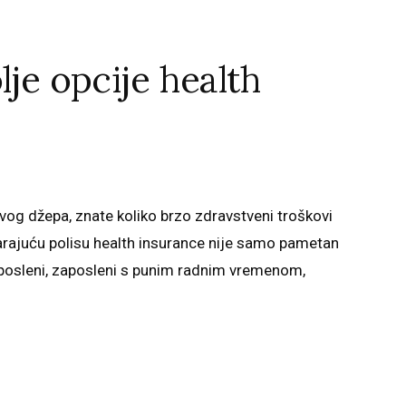
lje opcije health
svog džepa, znate koliko brzo zdravstveni troškovi
arajuću polisu health insurance nije samo pametan
zaposleni, zaposleni s punim radnim vremenom,