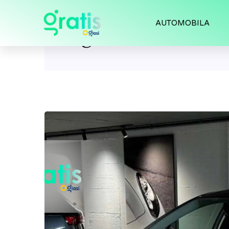
AUTOMOBILA
Tag:
citroen c3 Au