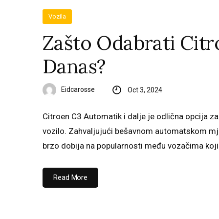
Vozila
Zašto Odabrati Cit
Danas?
Eidcarosse
Oct 3, 2024
Citroen C3 Automatik i dalje je odlična opcija z
vozilo. Zahvaljujući bešavnom automatskom mje
brzo dobija na popularnosti među vozačima koji ž
Read More