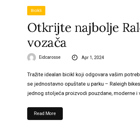
Bicikli
Otkrijte najbolje Ra
vozača
Eidcarosse
Apr 1, 2024
Tražite idealan bicikl koji odgovara vašim potreb
se jednostavno opuštate u parku – Raleigh bikes 
jednog stoljeća proizvodi pouzdane, moderne i v
Read More