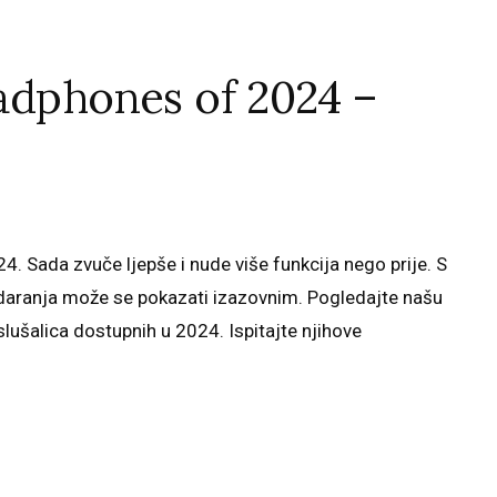
adphones of 2024 –
. Sada zvuče ljepše i nude više funkcija nego prije. S
udaranja može se pokazati izazovnim. Pogledajte našu
slušalica dostupnih u 2024. Ispitajte njihove