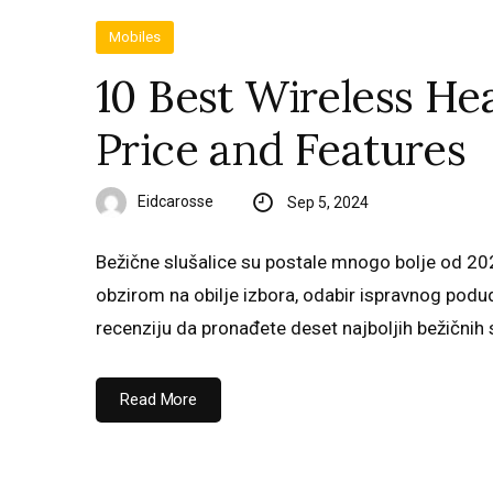
Mobiles
10 Best Wireless He
Price and Features
Eidcarosse
Sep 5, 2024
Bežične slušalice su postale mnogo bolje od 2024
obzirom na obilje izbora, odabir ispravnog pod
recenziju da pronađete deset najboljih bežičnih 
Read More