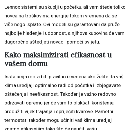
Lennox sistemi su skuplji u početku, ali vam štede toliko
novca na troškovima energije tokom vremena da se
više nego isplate. Ovi modeli su garantovani da pruže
najbolje hlađenje i udobnost, a njihova kupovina će vam
dugoročno uštedjeti novac i pomoći svijetu.
Kako maksimizirati efikasnost u
vašem domu
Instalacija mora biti pravilno izvedena ako želite da vaš
klima uredjaji optimalno radi od početka i izbjegavate
oštećenja i neefikasnost. Također je važno redovno
održavati opremu jer će vam to olakšati korištenje,
produžiti vijek trajanja i spriječiti kvarove. Pametni
termostati također mogu učiniti vaš klima uredjaj
znatno efikasnijim tako što će naučiti vašu