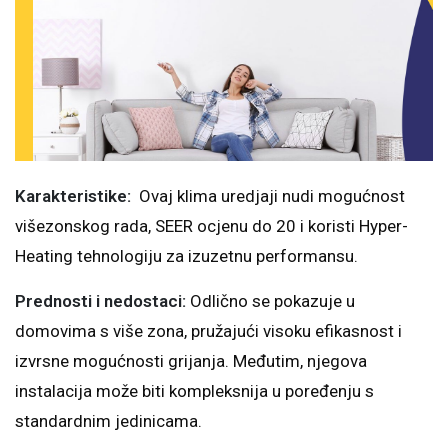
Karakteristike:
Ovaj klima uredjaji nudi mogućnost
višezonskog rada, SEER ocjenu do 20 i koristi Hyper-
Heating tehnologiju za izuzetnu performansu.
Prednosti i nedostaci:
Odlično se pokazuje u
domovima s više zona, pružajući visoku efikasnost i
izvrsne mogućnosti grijanja. Međutim, njegova
instalacija može biti kompleksnija u poređenju s
standardnim jedinicama.