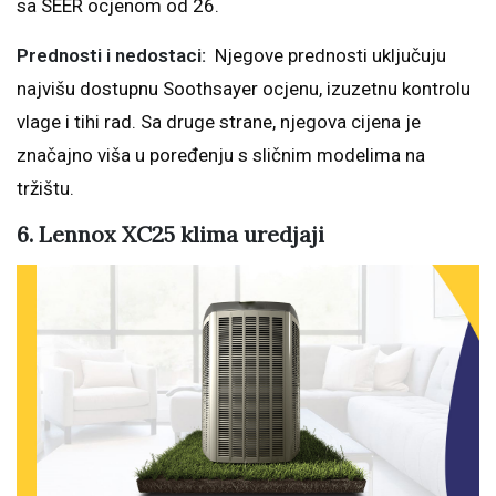
sa SEER ocjenom od 26.
Prednosti i nedostaci:
Njegove prednosti uključuju
najvišu dostupnu Soothsayer ocjenu, izuzetnu kontrolu
vlage i tihi rad. Sa druge strane, njegova cijena je
značajno viša u poređenju s sličnim modelima na
tržištu.
6. Lennox XC25 klima uredjaji