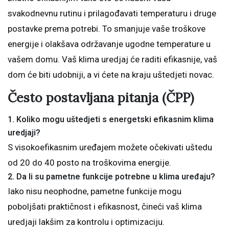
svakodnevnu rutinu i prilagođavati temperaturu i druge
postavke prema potrebi. To smanjuje vaše troškove
energije i olakšava održavanje ugodne temperature u
vašem domu. Vaš klima uredjaj će raditi efikasnije, vaš
dom će biti udobniji, a vi ćete na kraju uštedjeti novac.
Često postavljana pitanja (ČPP)
1.
Koliko mogu uštedjeti s energetski efikasnim klima
uredjaji?
S visokoefikasnim uređajem možete očekivati uštedu
od 20 do 40 posto na troškovima energije.
2.
Da li su pametne funkcije potrebne u klima uređaju?
Iako nisu neophodne, pametne funkcije mogu
poboljšati praktičnost i efikasnost, čineći vaš klima
uredjaji lakšim za kontrolu i optimizaciju.