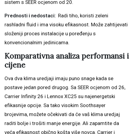
sistem s SEER ocjenom od 20.
Prednosti i nedostaci:
Radi tiho, koristi zeleni
rashladni fluid i ima visoku efikasnost. Može zahtijevati
složeniji proces instalacije u poređenju s
konvencionalnim jedinicama.
Komparativna analiza performansi i
cijene
Ova dva klima uredjaji imaju puno snage kada se
postave jedan pored drugog. Sa SEER ocjenom od 26,
Carrier Infinity 26 i Lennox XC25 su najenergetski
efikasnije opcije. Sa tako visokim Soothsayer
brojevima, možete očekivati da će vaš klima uredjaj
raditi bolje i trošiti manje energije. Ali zapamtite da
veća efikasnost obično košta više novca. Carrier i