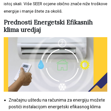
istoj skali. Više SEER ocjene obično znače niže troškove
energije i manje štete za okoliš.
Prednosti Energetski Efikasnih
klima uredjaj
Značajnu uštedu na računima za energiju možete
postići instalacijom energetski efikasnog klima