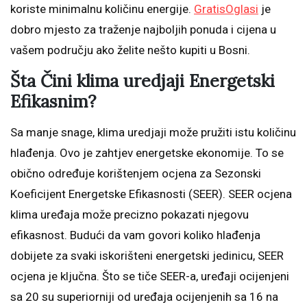
koriste minimalnu količinu energije.
GratisOglasi
je
dobro mjesto za traženje najboljih ponuda i cijena u
vašem području ako želite nešto kupiti u Bosni.
Šta Čini klima uredjaji Energetski
Efikasnim?
Sa manje snage, klima uredjaji može pružiti istu količinu
hlađenja. Ovo je zahtjev energetske ekonomije. To se
obično određuje korištenjem ocjena za Sezonski
Koeficijent Energetske Efikasnosti (SEER). SEER ocjena
klima uređaja može precizno pokazati njegovu
efikasnost. Budući da vam govori koliko hlađenja
dobijete za svaki iskorišteni energetski jedinicu, SEER
ocjena je ključna. Što se tiče SEER-a, uređaji ocijenjeni
sa 20 su superiorniji od uređaja ocijenjenih sa 16 na