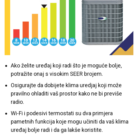
Ako želite uređaj koji radi što je moguće bolje,
potražite onaj s visokim SEER brojem.
Osigurajte da dobijete klima uredjaj koji može
pravilno ohladiti vaš prostor kako ne bi previše
radio.
Wi-Fi i podesivi termostati su dva primjera
pametnih funkcija koje mogu učiniti da vaš klima
uređaj bolje radi i da ga lakše koristite.