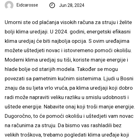
Eidcarosse
Jun 28, 2024
Umorni ste od plaćanja visokih računa za struju i želite
bolji klima uredjaji. U 2024. godini, energetski efikasni
klima uredjaj će biti najbolja opcija. S ovim uređajima
možete uštedjeti novac i istovremeno pomoći okolišu.
Moderni klima uredjaj su tiši, koriste manje energije i
hlade bolje od starijih modela. Također se mogu
povezati sa pametnim kućnim sistemima. Ljudi u Bosni
znaju da su ljeta vrlo vruća, pa klima uredjaji koji dobro
radi može napraviti veliku razliku u smislu udobnosti i
uštede energije. Nabavite onaj koji troši manje energije.
Dugoročno, to će pomoći okolišu i uštedjeti vam novac
na računima za struju. Da bismo vas rashladili bez
velikih troškova, trebamo pogledati klima uređaje koji