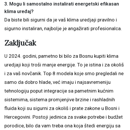
3.
Mogu li samostalno instalirati energetski efikasan
klima uređaj?
Da biste bili sigurni da je vaš klima uredjaji pravilno i
sigurno instaliran, najbolje je angažirati profesionalca.
Zaključak
U 2024. godini, pametno bi bilo za Bosnu kupiti klima
uredjaji koji troši manje energije. To je istina i za okoliš
i za vaš novčanik. Top 8 modela koje smo pregledali ne
samo da dobro hlade, već imaju i najsavremeniju
tehnologiju poput integracije sa pametnim kućnim
sistemima, sistema promjenjive brzine i rashladnih
fluida koji su sigurni za okoliš i prate zakone u Bosni i
Hercegovini. Postoji jedinica za svake potrebe i budžet
porodice, bilo da vam treba ona koja štedi energiju sa