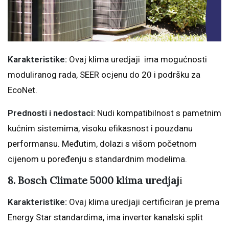
Karakteristike:
Ovaj klima uredjaji ima mogućnosti
moduliranog rada, SEER ocjenu do 20 i podršku za
EcoNet.
Prednosti i nedostaci:
Nudi kompatibilnost s pametnim
kućnim sistemima, visoku efikasnost i pouzdanu
performansu. Međutim, dolazi s višom početnom
cijenom u poređenju s standardnim modelima.
8. Bosch Climate 5000 klima uredjaj
i
Karakteristike:
Ovaj klima uredjaji certificiran je prema
Energy Star standardima, ima inverter kanalski split