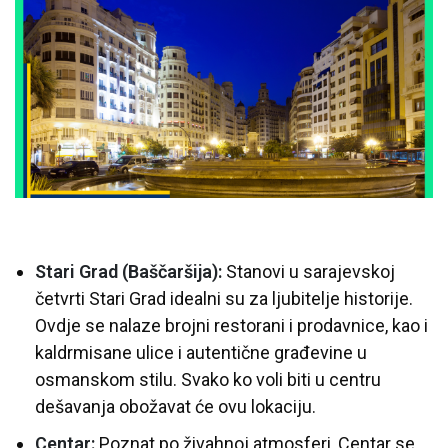
Stari Grad (Baščaršija):
Stanovi u sarajevskoj
četvrti Stari Grad idealni su za ljubitelje historije.
Ovdje se nalaze brojni restorani i prodavnice, kao i
kaldrmisane ulice i autentične građevine u
osmanskom stilu. Svako ko voli biti u centru
dešavanja obožavat će ovu lokaciju.
Centar:
Poznat po živahnoj atmosferi, Centar se