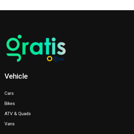
Vehicle
Cars
Bikes
ATV & Quads
Vans