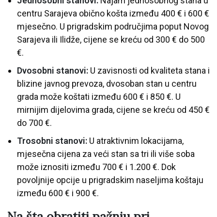
Jednosobni stanovi:
Najam jednosobnog stana u
centru Sarajeva obično košta između 400 € i 600 €
mjesečno. U prigradskim područjima poput Novog
Sarajeva ili Ilidže, cijene se kreću od 300 € do 500
€.
Dvosobni stanovi:
U zavisnosti od kvaliteta stana i
blizine javnog prevoza, dvosoban stan u centru
grada može koštati između 600 € i 850 €. U
mirnijim dijelovima grada, cijene se kreću od 450 €
do 700 €.
Trosobni stanovi:
U atraktivnim lokacijama,
mjesečna cijena za veći stan sa tri ili više soba
može iznositi između 700 € i 1.200 €. Dok
povoljnije opcije u prigradskim naseljima koštaju
između 600 € i 900 €.
Na šta obratiti pažnju pri